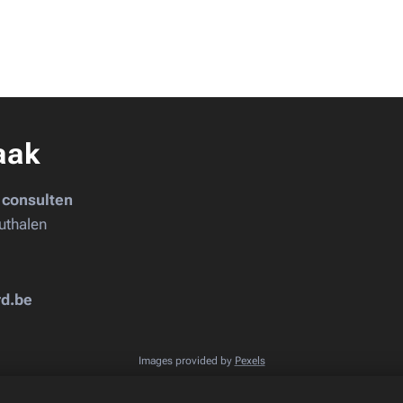
aak
 consulten
uthalen
rd.be
Images provided by
Pexels