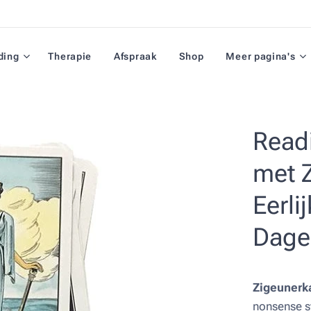
ding
Therapie
Afspraak
Shop
Meer pagina's
Readi
met 
Eerli
Dagel
Zigeunerk
nonsense s