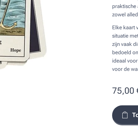
praktische 
zowel alled
Elke kaart 
situatie m
zijn vaak d
bedoeld om 
ideaal voor
voor de wa
75,00
T