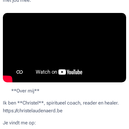
met jou mee. 🌕
🌟 **Over mij**
Ik ben **Christel**, spiritueel coach, reader en healer.
https://christelaudenaerd.be
Je vindt me op: