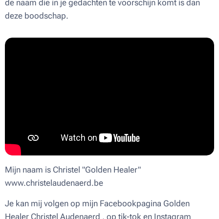
de naam die in je gedachten te voorschijn komt is dan
deze boodschap.
Mijn naam is Christel "Golden Healer"
www.christelaudenaerd.be
Je kan mij volgen op mijn Facebookpagina Golden
Healer Christel Audenaerd , op tik-tok en Instagram