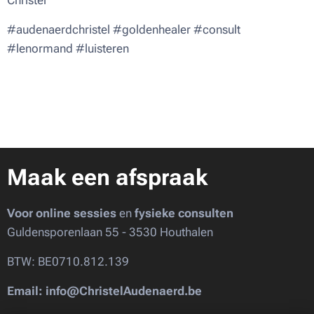
Christel 💜
#audenaerdchristel #goldenhealer #consult
#lenormand #luisteren
Maak een afspraak
Voor online sessies
en
fysieke consulten
Guldensporenlaan 55 - 3530 Houthalen
BTW: BE0710.812.139
Email: info@ChristelAudenaerd.be