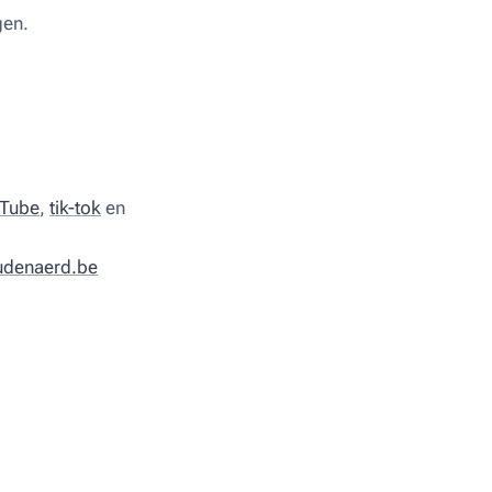
gen.
Tube
,
tik-tok
en
udenaerd.be