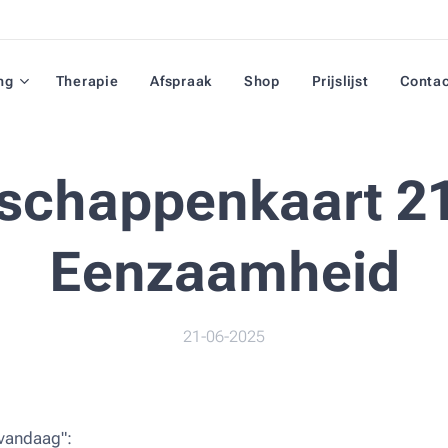
ng
Therapie
Afspraak
Shop
Prijslijst
Conta
schappenkaart 21
Eenzaamheid
21-06-2025
vandaag":