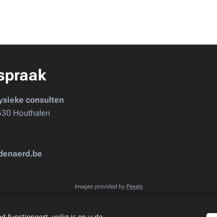
spraak
ysieke consulten
530 Houthalen
udenaerd.be
Images provided by
Pexels
 functioneert, veilig is en u de