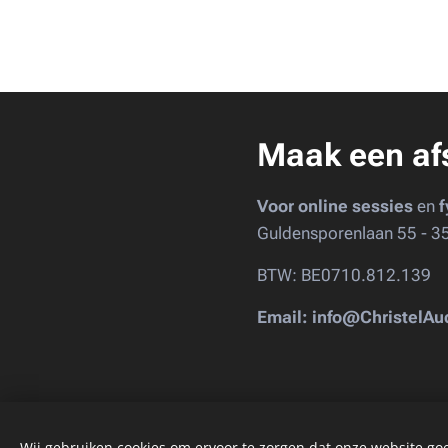
Maak een af
Voor online sessies
en
f
Guldensporenlaan 55 - 3
BTW: BE0710.812.139
Email: info@ChristelA
Wij gebruiken cookies om ervoor te zorgen dat onze website goed