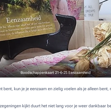
Boodschappenkaart 21-6-25 Eenzaamheid
t bent, kun je je eenzaam en zielig voelen als je alleen bent, 
zegeningen kijkt duurt het niet lang voor je weer dankbaar be