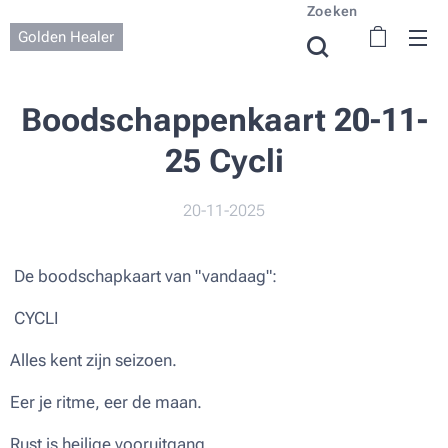
Zoeken
Golden Healer
Boodschappenkaart 20-11-
25 Cycli
20-11-2025
De boodschapkaart van "vandaag":
CYCLI
Alles kent zijn seizoen.
Eer je ritme, eer de maan.
Rust is heilige vooruitgang.