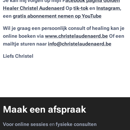
Je kan mij volgen op mijn F
acebook pagina
Golden
Healer Christel Audenaerd
Op
tik-tok
en
Instagram
,
een
gratis abonnement nemen op YouTube
Wil je graag een persoonlijk consult of healing kan je
online boeken via
www.christelaudenaerd.be
Of een
mailtje sturen naar
info@christelaudenaerd.be
Liefs Christel
Maak een afspraak
Voor online sessies
en
fysieke consulten