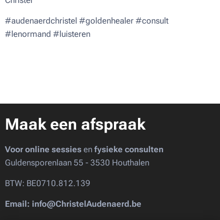
Christel 💜
#audenaerdchristel #goldenhealer #consult
#lenormand #luisteren
Maak een afspraak
Voor online sessies
en
fysieke consulten
Guldensporenlaan 55 - 3530 Houthalen
BTW: BE0710.812.139
Email: info@ChristelAudenaerd.be