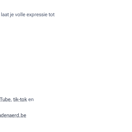
at je volle expressie tot
Tube
,
tik-tok
en
udenaerd.be