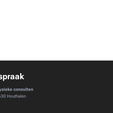
spraak
ysieke consulten
530 Houthalen