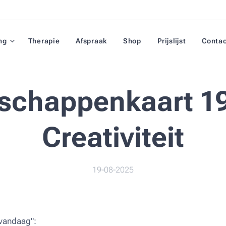
ng
Therapie
Afspraak
Shop
Prijslijst
Conta
schappenkaart 19
Creativiteit
19-08-2025
vandaag":