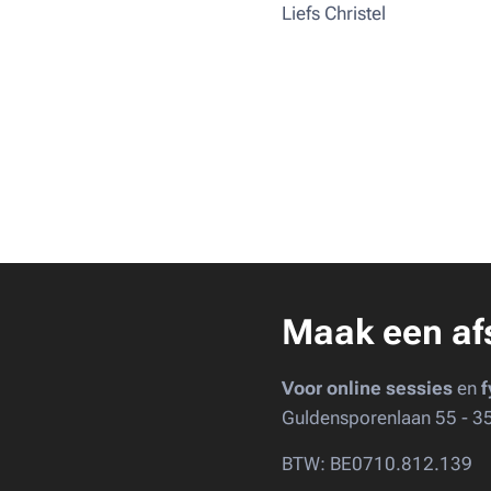
Liefs Christel ♥
Maak een af
Voor online sessies
en
f
Guldensporenlaan 55 - 3
BTW: BE0710.812.139