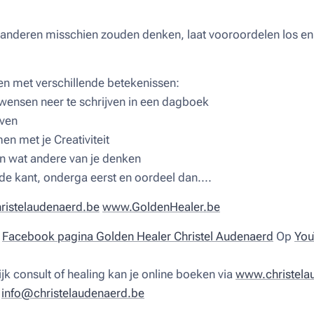
nderen misschien zouden denken, laat vooroordelen los en la
en met verschillende betekenissen:
 wensen neer te schrijven in een dagboek
even
men met je Creativiteit
gen wat andere van je denken
 de kant, onderga eerst en oordeel dan....
istelaudenaerd.be
www.GoldenHealer.be
n
Facebook pagina Golden Healer Christel Audenaerd
Op
You
jk consult of healing kan je online boeken via
www.christela
r
info@christelaudenaerd.be