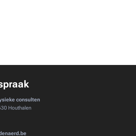
spraak
ysieke consulten
530 Houthalen
udenaerd.be