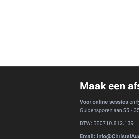
Maak een af
Voor online sessies
en
f
Guldensporenlaan 55 - 3
BTW: BE0710.812.139
Email: info@ChristelA