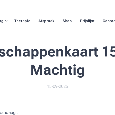
ng
Therapie
Afspraak
Shop
Prijslijst
Conta
schappenkaart 15
Machtig
15-09-2025
vandaag":