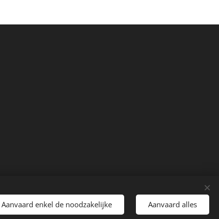
Aanvaard enkel de noodzakelijke
Aanvaard alles
Talen
English
Nederlands