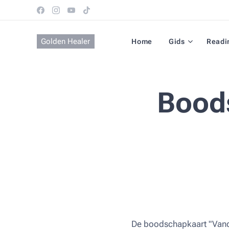
Golden Healer
Home
Gids
Readi
Bood
De boodschapkaart "Van