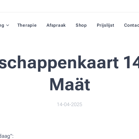
ng
Therapie
Afspraak
Shop
Prijslijst
Conta
schappenkaart 14
Maät
14-04-2025
daag":