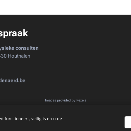
spraak
ysieke consulten
530 Houthalen
udenaerd.be
Images provided by
Pexels
 functioneert, veilig is en u de