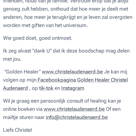
vrienden, houd van je familie. Vertrouw erop dat je altijd
genoeg zult hebben, onthoud dat hoe meer je deelt met
anderen, hoe meer je terugkrijgt en je leven zal overgoten
worden met giften van het universum.
Wie goed doet, goed ontmoet.
Ik zeg alvast "dank U" dat ik deze boodschap mag delen
met jou.
"Golden Healer"
www.christelaudenaerd.be
Je kan mij
volgen op mijn
Facebookpagina Golden Healer Christel
Audenaerd
, op
tik-tok
en
Instagram
Wil je graag een persoonlijk consult of healing kan je
online boeken via
www.christelaudenaerd.be
Of een
mailtje sturen naar
info@christelaudenaerd.be
Liefs Christel ♥