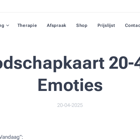
ng
Therapie
Afspraak
Shop
Prijslijst
Conta
dschapkaart 20-
Emoties
20-04-2025
Vandaag":