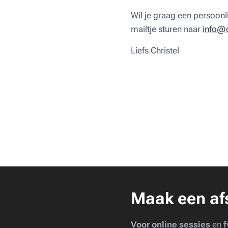
Wil je graag een persoonli
mailtje sturen naar
info@c
Liefs Christel ♥
Maak een af
Voor online sessies
en
f