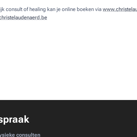
jk consult of healing kan je online boeken via
www.christela
hristelaudenaerd.be
spraak
ysieke consulten